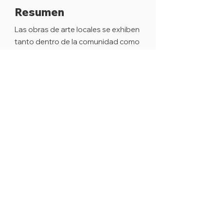
Resumen
Las obras de arte locales se exhiben
tanto dentro de la comunidad como
en varias plataformas de redes
sociales, ofreciendo un tapiz
vibrante de expresión creativa para
que todos disfruten. Aquellos que
estén ansiosos por explorar la
diversa gama de obras de arte
locales pueden hacerlo fácilmente,
ya sea paseando por el vecindario o
navegando por sus redes sociales
favoritas.