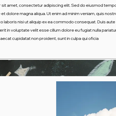
sit amet, consectetur adipiscing elit. Sed do eiusmod temp
re et dolore magna aliqua. Ut enim ad minim veniam, quis nost
co laboris nisi ut aliquip ex ea commodo consequat. Duis aute 
it in voluptate velit esse cillum dolore eu fugiat nulla pariatur
ecat cupidatat non proident, sunt in culpa qui oficia