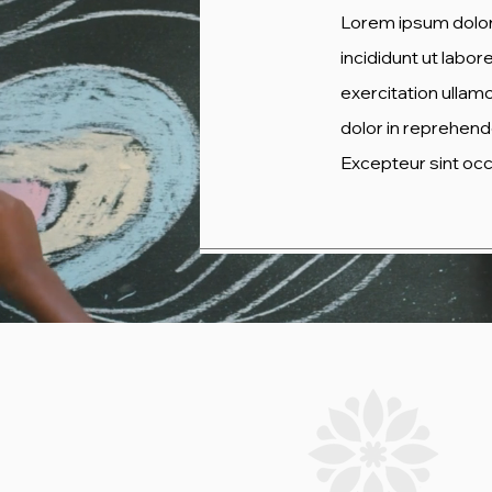
Lorem ipsum dolor 
incididunt ut labo
exercitation ullam
dolor in reprehender
Excepteur sint occa