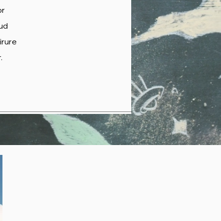
or
rud
irure
.